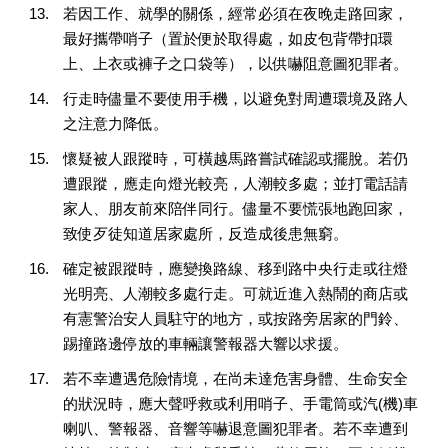
若因工作、就學的關係，經常必須在夜晚走路回家，
最好攜帶哨子（置於便於取得處，如皮包背帶扣環
上、上衣或褲子之口袋等），以供嚇阻意圖犯罪者。
行走時儘量不要使用手機，以避免對周遭環境及路人
之注意力降低。
懷疑被人跟蹤時，可橫越馬路嘗試確認或擺脫。若仍
遭跟蹤，應走向燈光較亮，人潮較多處；並打電話請
家人、朋友前來陪伴同行。儘量不要慌張地跑回家，
致使歹徒知道居家處所，反造成後患無窮。
確定被跟蹤時，應變換路線、移到路中央行走或往燈
光明亮、人潮較多處行走。可就近進入熱鬧的商店或
有憲警治安人員駐守的地方，或按路旁居家的門鈴、
踢撞路邊停放的車輛讓警報器大響以求援。
若不幸遭遇危險情境，在尚未達危害身體、生命安全
的狀況時，應大聲呼救或利用哨子、手電筒或汽(機)車
喇叭、警報器、音響等嚇退意圖犯罪者。若不幸遭到