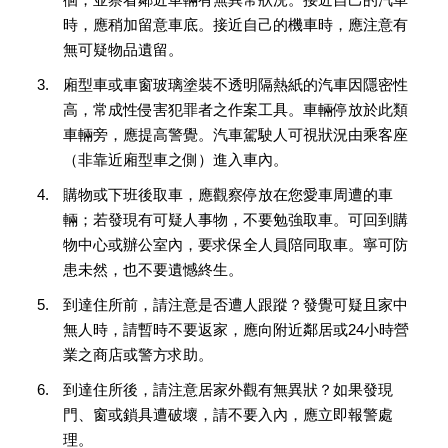
時，應稍加留意車底。接近自己的機車時，應注意有
無可疑物品遺留。
廂型車或車窗玻璃塗裝不透明隔熱紙的汽車因隱密性
高，常成性侵害犯罪者之作案工具。車輛停放於此類
車輛旁，應提高警覺。汽車駕駛人可視狀況由乘客座
（非靠近廂型車之側）進入車內。
購物或下班後取車，應觀察停放在您愛車周遭的車
輛；若發現有可疑人事物，不要勉強取車。可回到購
物中心或辦公室內，要求保全人員陪同取車。寧可防
患未然，也不要遺憾終生。
到達住所前，請注意是否遭人跟蹤？發覺可疑且家中
無人時，請暫時不要返家，應向附近鄰居或24小時營
業之商店或警方求助。
到達住所後，請注意居家外觀有無異狀？如果發現
門、窗或鎖具遭破壞，請不要入內，應立即報警處
理。