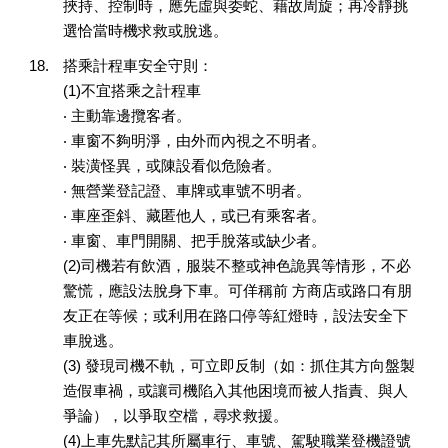
挾持、控制時，應先虛與委蛇、藉故周旋；再冷靜挑
選恰當時機求救或脫逃。
搭乘計程車安全守則：
(1)不宜搭乘之計程車
‧ 主動靠邊攬客者。
‧ 車窗不夠明淨，由外而內視之不明者。
‧ 裝潢怪異，或陳設看似危險者。
‧ 無營業登記證、車牌或車號不明者。
‧ 車座歪斜、藏匿他人，或已有乘客者。
‧ 車窗、車門開關、把手脫落或缺少者。
(2)司機若有飲酒，服裝不整或神色詭異等情形，不必
驚慌，應設法脫身下車。可佯稱前 方商店或路口有朋
友正在等候；或利用在路口停等紅燈時，設法安全下
車脫逃。
(3) 發現司機不軌，可立即反制（如：抓住其方向盤製
造假車禍，或讓司機陷入其他困境而被人指責、與人
爭論），以爭取空檔，尋求救援。
(4)上車先默記其所屬車行、車號、駕駛職業登機證號