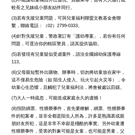
較長之兄姊或小朋友結伴同行。
(3)若有失蹤兒童問題，可與兒童福利聯盟文教基金會聯
繫，聯絡電話：（02）2799-0333。
(4)針對失蹤兒童，警政署訂有「護幼專案」，若你有任何
問題，可逕洽你的轄區警員，請其提供協助。
(5)若發現有兒童疑似受虐案件，請洽全國婦幼保護專線
113。
(6)父母親短暫外出購物、辦事時，切勿將幼童放在家中，
這不僅易生危險（如 陌生人侵入、玩火引起火災等），令
幼童心生恐懼，且觸犯了兒童福利法，將會被處以罰鍰。
(7)大人一時疏忽，可能造成家庭永久的遺憾！
(8)預防綁票、性猥褻事件，首先要瞭解，綁票、性猥褻事
件的犯案者，並非全都是陌生人所為，許多是熟識甚或親
朋好友所犯，這是非常不幸卻是殘酷的事實。另外幼童遭
性猥褻事件，受害的對象可能是女童，也可能是男童，父