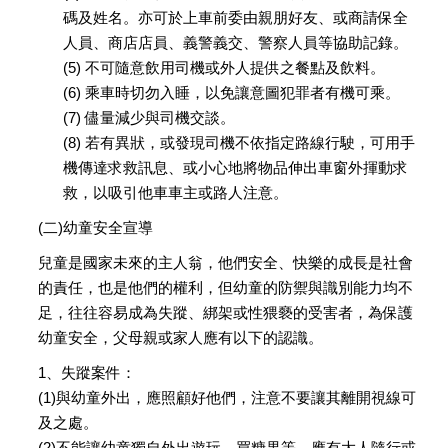
碼及姓名。亦可於上車前委由親朋好友、或商請保全
人員、商店店員、義警義交、警察人員等協助記錄。
(5) 不可隨意飲用司機或外人提供之餐點及飲料。
(6) 乘車時切勿入睡，以免讓意圖犯罪者有機可乘。
(7) 儘量減少與司機交談。
(8) 若有異狀，或發現司機不依指定路線行駛，可用手
機傳達求救訊息、或小心地將物品伸出車窗外揮動求
救，以吸引他車車主或路人注意。
(二)幼童安全宣導
兒童是國家未來的主人翁，他們安全、快樂的成長是社會
的責任，也是他們的權利，但幼童的防禦與識別能力均不
足，往往容易成為失蹤、綁架或性猥褻的受害者，為保護
幼童安全，父母親或家人應有以下的認識。
1、失蹤案件：
(1)與幼童外出，應照顧好他們，注意不要讓其離開視線可
及之處。
(2)不能讓幼童獨自外出遊玩、買糖果等，應有大人隨行或