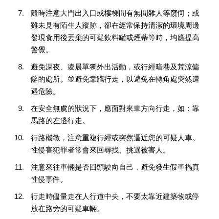
隨時注意大門出入口或樓梯間有無閒雜人等窺伺；或
雖未見有陌生人蹤跡，卻在經常保持清潔的環境周邊
發現食用後丟棄的可疑飲料罐或煙蒂等時，均應提高
警覺。
避免深夜、凌晨單獨外出活動，或行經暗巷及荒涼偏
僻的處所。並避免靠牆行走，以避免在轉角處突然遭
遇危險。
在安全無虞的狀況下，應面對來車方向行走，如：靠
馬路的左邊行走。
行路機敏，注意重複行經或突然逼近您的可疑人車。
性侵害犯罪者常會來回尋找、挑選被害人。
注意來往車輛是否回頭駛向自己，避免發生假車禍真
性侵事件。
行走時儘量走在人行道中央，不要太靠近建築物或停
放在路旁的可疑車輛。