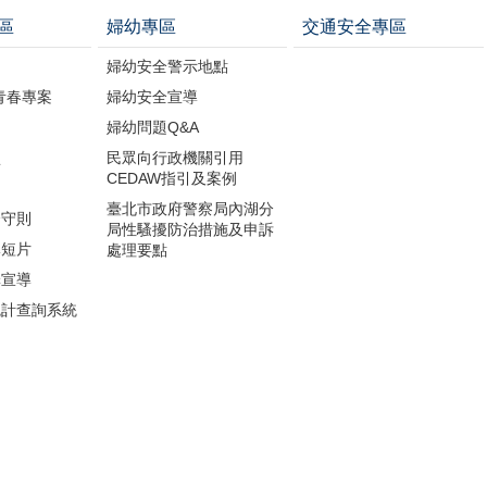
區
婦幼專區
交通安全專區
婦幼安全警示地點
青春專案
婦幼安全宣導
婦幼問題Q&A
盜
民眾向行政機關引用
CEDAW指引及案例
則
臺北市政府警察局內湖分
全守則
局性騷擾防治措施及申訴
導短片
處理要點
罪宣導
統計查詢系統