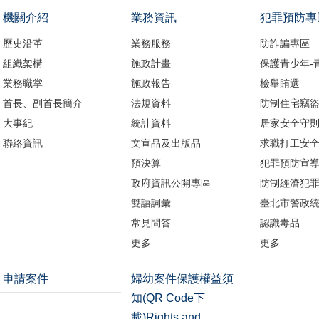
機關介紹
業務資訊
犯罪預防專
歷史沿革
業務服務
防詐諞專區
組織架構
施政計畫
保護青少年-
業務職掌
施政報告
檢舉賄選
首長、副首長簡介
法規資料
防制住宅竊
大事紀
統計資料
居家安全守
聯絡資訊
文宣品及出版品
求職打工安
預決算
犯罪預防宣
政府資訊公開專區
防制經濟犯
雙語詞彙
臺北市警政
常見問答
認識毒品
更多...
更多...
申請案件
婦幼案件保護權益須
知(QR Code下
載)Rights and