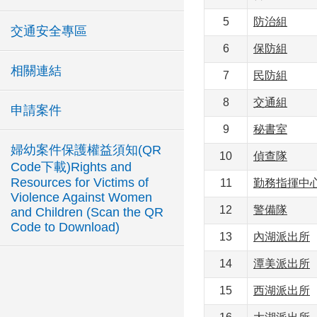
5
防治組
交通安全專區
6
保防組
相關連結
7
民防組
8
交通組
申請案件
9
秘書室
婦幼案件保護權益須知(QR
10
偵查隊
Code下載)Rights and
Resources for Victims of
11
勤務指揮中
Violence Against Women
12
警備隊
and Children (Scan the QR
Code to Download)
13
內湖派出所
14
潭美派出所
15
西湖派出所