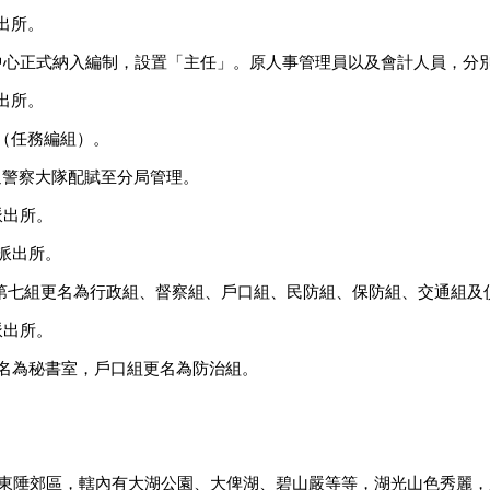
派出所。
務指揮中心正式納入編制，設置「主任」。原人事管理員以及會計人員，
派出所。
組（任務編組）。
交通警察大隊配賦至分局管理。
樂派出所。
寧派出所。
一組至第七組更名為行政組、督察組、戶口組、民防組、保防組、交通組
墘派出所。
訊室更名為秘書室，戶口組更名為防治組。
市東陲郊區，轄內有大湖公園、大俾湖、碧山嚴等等，湖光山色秀麗