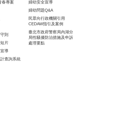
青春專案
婦幼安全宣導
婦幼問題Q&A
盜
民眾向行政機關引用
CEDAW指引及案例
則
臺北市政府警察局內湖分
全守則
局性騷擾防治措施及申訴
導短片
處理要點
罪宣導
統計查詢系統