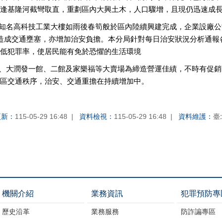
逢基隆河截彎取直，重劃區內大興土木，人口驟增，且現仍迅速成
各知名高科技工業大樓如雨後春筍般於區內陸續興建完成，企業設廠
造成交通壅塞，亦增加治安負擔。本分局針對每日治安狀況分析通報
低犯罪率，使居民能有免於恐懼的生活環境
屋、大潤發一館、二館及家樂福等大賣場為締造營運佳績，不時有促
區交通秩序，治安、交通重擔在持續增加中。
更新：
115-05-29 16:48
資料檢視：
115-05-29 16:48
資料維護：
臺
機關介紹
業務資訊
犯罪預防專
歷史沿革
業務服務
防詐諞專區