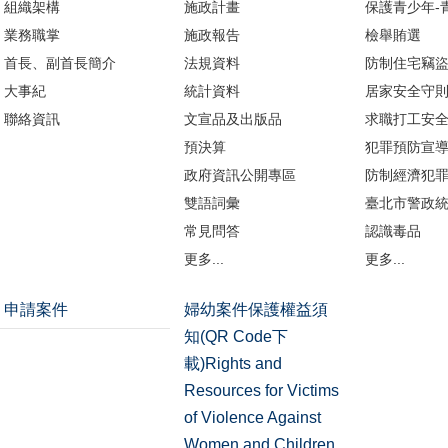
組織架構
施政計畫
保護青少年-
業務職掌
施政報告
檢舉賄選
首長、副首長簡介
法規資料
防制住宅竊
大事紀
統計資料
居家安全守
聯絡資訊
文宣品及出版品
求職打工安
預決算
犯罪預防宣
政府資訊公開專區
防制經濟犯
雙語詞彙
臺北市警政
常見問答
認識毒品
更多...
更多...
申請案件
婦幼案件保護權益須
知(QR Code下
載)Rights and
Resources for Victims
of Violence Against
Women and Children