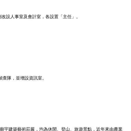
分別改設人事室及會計室，各設置「主任」。
及偵查隊，並增設資訊室。
，廟宇建築藝術莊嚴，均為休閒、登山、旅遊景點，近年來由農業