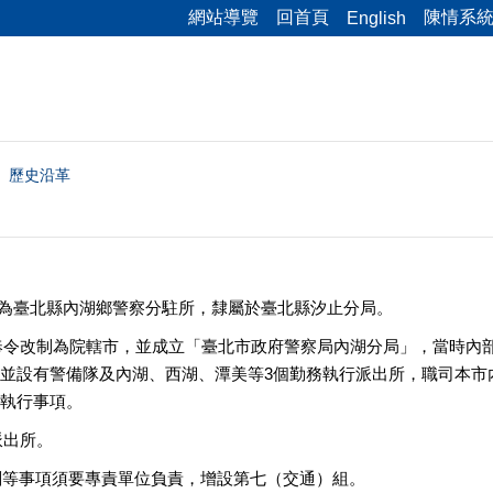
網站導覽
回首頁
陳情系
English
歷史沿革
身為臺北縣內湖鄉警察分駐所，隸屬於臺北縣汐止分局。
臺北市奉令改制為院轄市，並成立「臺北市政府警察局內湖分局」，當時
並設有警備隊及內湖、西湖、潭美等3個勤務執行派出所，職司本市
執行事項。
湖派出所。
理規劃等事項須要專責單位負責，增設第七（交通）組。