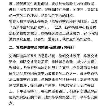
度，請警察同仁馳赴處理，要求於最短時間內到達現場，
做到「民眾需要警察，警察隨時在身邊」的服務，這是我
們一貫的工作理念，也是我們努力的目標。
警察人員主要的工作就是『治安與交通秩序的維護』以及
『急迫事故的協助處理』。『110』勤務指揮中心負責接
聽各類報案之電話，並指揮調度線上巡邏警力，24小時竭
誠的為您服務。只要您一通電話，我們立即為您處理。
二、幫您解決交通的問題-保障您行的權利
交通問題與民眾生活息息相關，整頓交通秩序、維護交通
安全、預防交通意外災害、排除緊急危難、減少人員傷亡
與損失，乃政府與民眾共同努力之重點，亦是當前提升國
民生活品質與國家競爭力最重要的工作之一。嚴正交通執
法以嚇阻交通違規，是防制肇事的積極手段；為維持內湖
區交通秩序，提升您行車便捷、順暢與安全，我們每日
上、下午尖峰時間，在轄內重要路口，都派有交通疏導崗
位為您解決行的問題，讓您能快快樂樂出門，平平安安回
家。