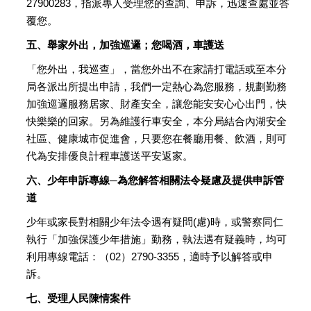
27900283，指派專人受理您的查詢、申訴，迅速查處並答
覆您。
五、舉家外出，加強巡邏；您喝酒，車護送
「您外出，我巡查」，當您外出不在家請打電話或至本分
局各派出所提出申請，我們一定熱心為您服務，規劃勤務
加強巡邏服務居家、財產安全，讓您能安安心心出門，快
快樂樂的回家。另為維護行車安全，本分局結合內湖安全
社區、健康城市促進會，只要您在餐廳用餐、飲酒，則可
代為安排優良計程車護送平安返家。
六、少年申訴專線─為您解答相關法令疑慮及提供申訴管
道
少年或家長對相關少年法令遇有疑問(慮)時，或警察同仁
執行「加強保護少年措施」勤務，執法遇有疑義時，均可
利用專線電話：（02）2790-3355，適時予以解答或申
訴。
七、受理人民陳情案件