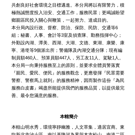
共創良好社會環境之目標邁進。本分局將以有限警力，積
極熱誠態度投入治安、交通工作，服務民眾；更竭誠盼望
鄉親區民投入關心與鞭策，一起努力、達成目的。
本分局內設行政、督察、防治、保防、民防、交通等6
組；秘書、人事、會計等3室及偵查隊、勤務指揮中心；
外勤設內湖、潭美、西湖、大湖、文德、東湖、康樂、康
寧、港墘等9個派出所；警備隊及內湖交通分隊；現有編
制員額460人、預算員額447人，另工友11人、駕駛1人。
本分局一向秉持服務至上的原則，並要求全體員警落實
『親民、愛民、便民』的服務觀念，更應發揮『民眾需要
警察、警察馬上就到』的服務精神，因而製作這份『為民
服務白皮書』竭盡所能提供我們的服務品質，以提供最完
善、最令您滿意的服務。
本轄簡介
本轄山明水秀，環境寧靜幽雅，人文萃集，適居宜商。東
臨新北市汐止區，南以基隆河為界與本市松山、南港二區