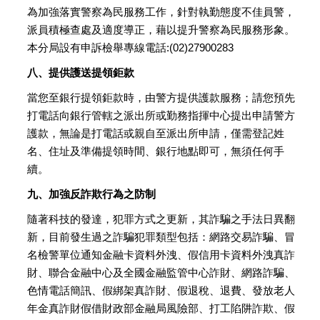
為加強落實警察為民服務工作，針對執勤態度不佳員警，
派員積極查處及適度導正，藉以提升警察為民服務形象。
本分局設有申訴檢舉專線電話:(02)27900283
八、提供護送提領鉅款
當您至銀行提領鉅款時，由警方提供護款服務；請您預先
打電話向銀行管轄之派出所或勤務指揮中心提出申請警方
護款，無論是打電話或親自至派出所申請，僅需登記姓
名、住址及準備提領時間、銀行地點即可，無須任何手
續。
九、加強反詐欺行為之防制
隨著科技的發達，犯罪方式之更新，其詐騙之手法日異翻
新，目前發生過之詐騙犯罪類型包括：網路交易詐騙、冒
名檢警單位通知金融卡資料外洩、假信用卡資料外洩真詐
財、聯合金融中心及全國金融監管中心詐財、網路詐騙、
色情電話簡訊、假綁架真詐財、假退稅、退費、發放老人
年金真詐財假借財政部金融局風險部、打工陷阱詐欺、假