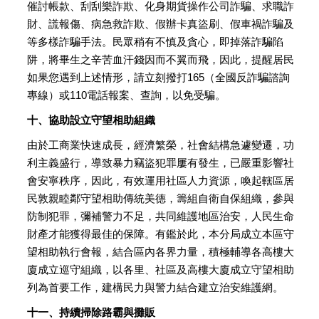
催討帳款、刮刮樂詐欺、化身期貨操作公司詐騙、求職詐
財、謊報傷、病急救詐欺、假辦卡真盜刷、假車禍詐騙及
等多樣詐騙手法。民眾稍有不慎及貪心，即掉落詐騙陷
阱，將畢生之辛苦血汗錢因而不翼而飛，因此，提醒居民
如果您遇到上述情形，請立刻撥打165（全國反詐騙諮詢
專線）或110電話報案、查詢，以免受騙。
十、協助設立守望相助組織
由於工商業快速成長，經濟繁榮，社會結構急遽變遷，功
利主義盛行，導致暴力竊盜犯罪屢有發生，已嚴重影響社
會安寧秩序，因此，有效運用社區人力資源，喚起轄區居
民敦親睦鄰守望相助傳統美德，籌組自衛自保組織，參與
防制犯罪，彌補警力不足，共同維護地區治安，人民生命
財產才能獲得最佳的保障。有鑑於此，本分局成立本區守
望相助執行會報，結合區內各界力量，積極輔導各高樓大
廈成立巡守組織，以各里、社區及高樓大廈成立守望相助
列為首要工作，建構民力與警力結合建立治安維護網。
十一、持續掃除路霸與攤販