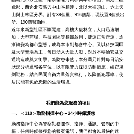
毗鄰，西迄北安路與中山區相連，北以大崙頭山、赤上天
山與士林區分界。計有39個里、916個鄰，現設置9個派出
所、190個警勤區。
近年來新型社區不斷闢建，高樓大廈林立，人口迅速增
加，大型商場、科技園區等相繼啟用，捷運正常營運，逐
漸轉變為都市型態，成為本市副都會中心。又以科技園區
及大型賣場為主，每日湧入大量人潮，對於本轄治安及交
通均造成莫大衝擊。為防患未然，本分局乃針對每日治安
狀況分析通報各單位，以有限警力採取防制措施，縝密規
劃勤務，結合民間自衛力量落實執行，以降低犯罪率，使
居民能有免於恐懼的生活環境。
我們能為您服務的項目
一、＜110＞勤務指揮中心－24小時保護您
勤務指揮中心為警察勤務運作、指揮、通訊、管制的中
樞，任何時候接獲您的報案電話，我們都會以最快的速